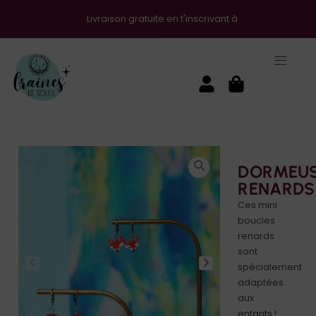
Livraison gratuite en t'inscrivant à la newsletter !
DORMEU
RENARDS
Ces mini
boucles
renards
sont
spécialement
adaptées
aux
enfants !