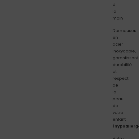
à
la
main
Dormeuses
en
acier
inoxydable,
garantissant
durabilité
et
respect
de
la
peau
de
votre
enfant
(
hypoallerg
Votre