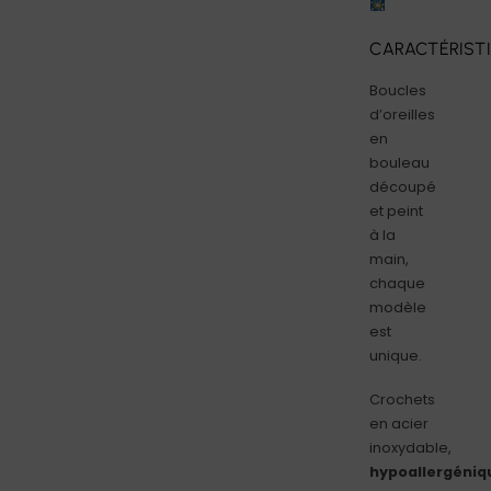
CARACTÉRIST
Boucles
d’oreilles
en
bouleau
découpé
et peint
à la
main,
chaque
modèle
est
unique.
Crochets
en acier
inoxydable,
hypoallergéniq