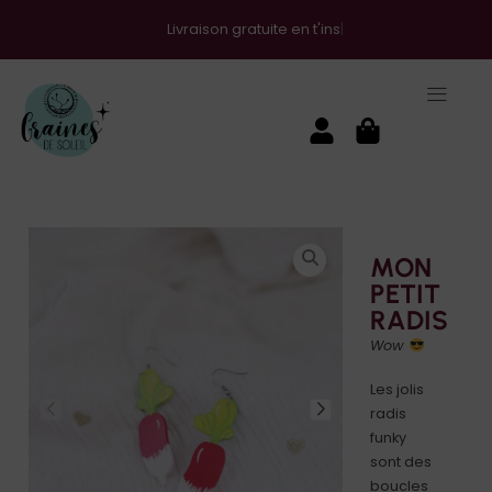
Livraison gratuite en t'inscrivant à la newsletter !
MON
PETIT
RADIS
Wow
Les jolis
radis
funky
sont des
boucles