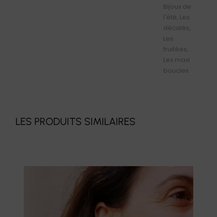
Bijoux de
l'été
,
Les
décalés
,
Les
fruitées
,
Les maxi
boucles
LES PRODUITS SIMILAIRES