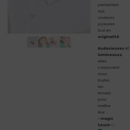
pendantes
aux
couleurs
joyeuses
tout en
originalité
.
Audacieuses
et
lumineuses
,
elles
s’associent
avec
toutes
les
tenues
pour
mettre
leur
«
magic
touch
» !