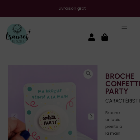
Livraison gratuite en t'inscrivant à l
BROCHE
CONFETT
PARTY
CARACTÉRIST
Broche
en bois
peinte à
la main