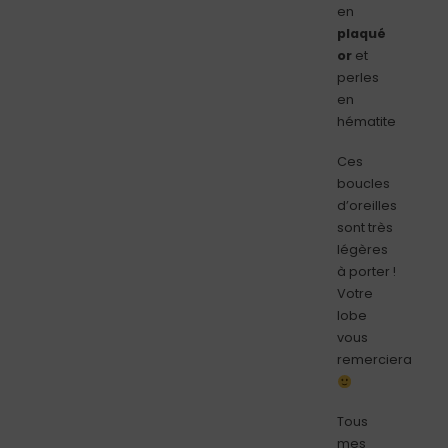
en
plaqué
or
et
perles
en
hématite
Ces
boucles
d’oreilles
sont très
légères
à porter !
Votre
lobe
vous
remerciera
Tous
mes