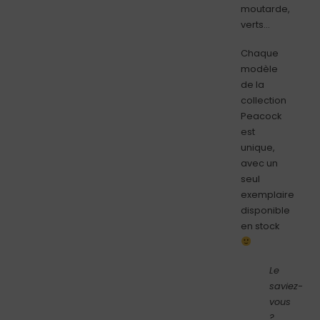
moutarde,
verts…
Chaque
modèle
de la
collection
Peacock
est
unique,
avec un
seul
exemplaire
disponible
en stock
Le
saviez-
vous
?