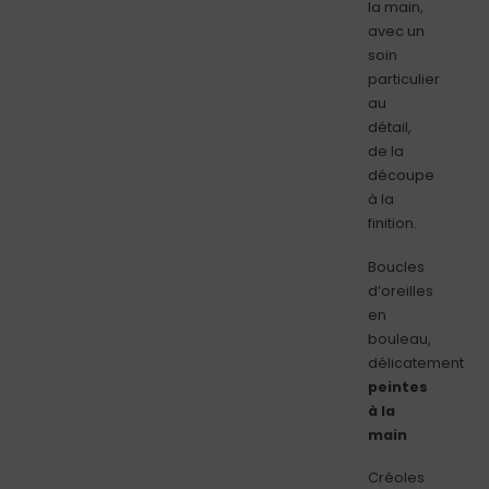
la main,
avec un
soin
particulier
au
détail,
de la
découpe
à la
finition.
Boucles
d’oreilles
en
bouleau,
délicatement
peintes
à la
main
Créoles