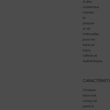
à des
matériaux
nobles :
le
plaqué
or et
l’hématite,
pour en
faire un
bijou
raffiné et
authentique.
CARACTÉRIST
Chaque
bijou est
conçu et
peint à