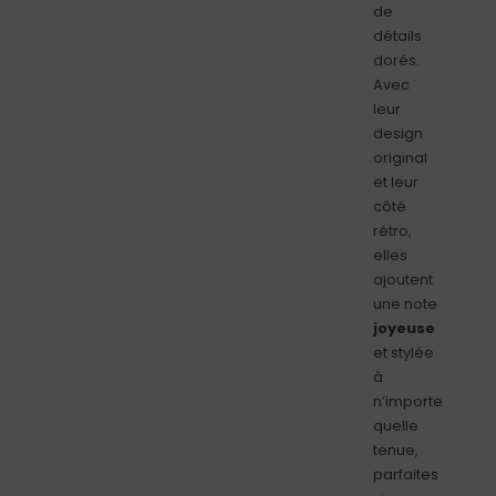
de
détails
dorés.
Avec
leur
design
original
et leur
côté
rétro,
elles
ajoutent
une note
joyeuse
et stylée
à
n’importe
quelle
tenue,
parfaites