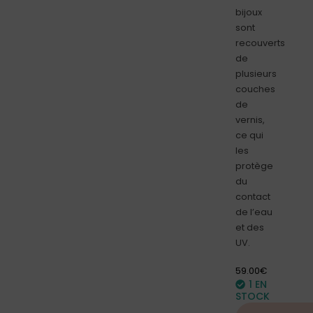
bijoux
sont
recouverts
de
plusieurs
couches
de
vernis,
ce qui
les
protège
du
contact
de l’eau
et des
UV.
59.00
€
1 EN
STOCK