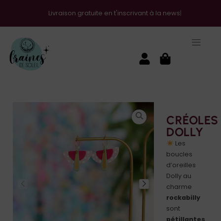
Livraison gratuite en t'inscrivant à la newsletter !
CRÉOLES
DOLLY
Les
boucles
d’oreilles
Dolly au
charme
rockabilly
sont
pétillantes