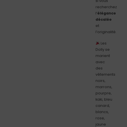
si vous
recherchez
l’
élégance
décalée
et
l’originalité.
Les
Dolly se
marient
avec
des
vêtements
noirs,
marrons,
pourpre,
kaki, bleu
canard,
blancs,
rose,
jaune