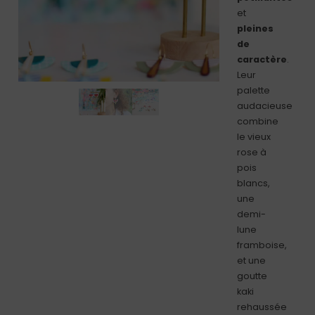
et
pleines
de
caractère
.
Leur
palette
audacieuse
combine
le vieux
rose à
pois
blancs,
une
demi-
lune
framboise,
et une
goutte
kaki
rehaussée